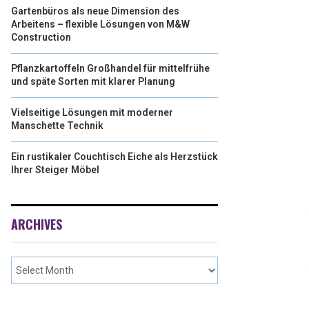
Gartenbüros als neue Dimension des
Arbeitens – flexible Lösungen von M&W
Construction
Pflanzkartoffeln Großhandel für mittelfrühe
und späte Sorten mit klarer Planung
Vielseitige Lösungen mit moderner
Manschette Technik
Ein rustikaler Couchtisch Eiche als Herzstück
Ihrer Steiger Möbel
ARCHIVES