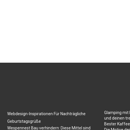
Glamping mit 
Webdesign-Inspirationen Für Nachträgliche
und deinen tr
Geburtstagsgrüße
Bester Kaffe
Wespennest Bau verhindern: Diese Mittel sind
Die Motive de