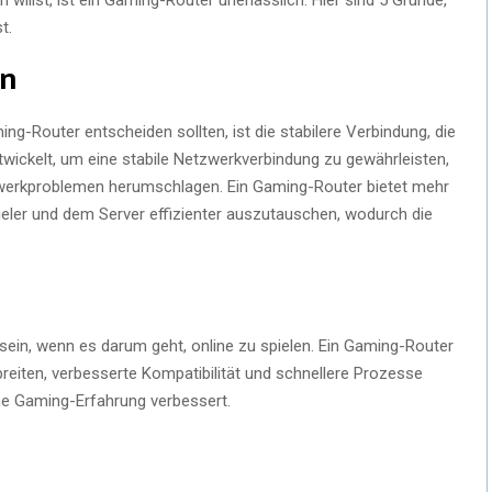
t.
en
ng-Router entscheiden sollten, ist die stabilere Verbindung, die
ntwickelt, um eine stabile Netzwerkverbindung zu gewährleisten,
zwerkproblemen herumschlagen. Ein Gaming-Router bietet mehr
eler und dem Server effizienter auszutauschen, wodurch die
ein, wenn es darum geht, online zu spielen. Ein Gaming-Router
eiten, verbesserte Kompatibilität und schnellere Prozesse
ine Gaming-Erfahrung verbessert.