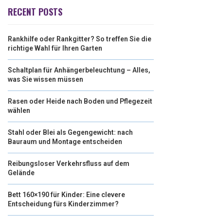
RECENT POSTS
Rankhilfe oder Rankgitter? So treffen Sie die
richtige Wahl für Ihren Garten
Schaltplan für Anhängerbeleuchtung – Alles,
was Sie wissen müssen
Rasen oder Heide nach Boden und Pflegezeit
wählen
Stahl oder Blei als Gegengewicht: nach
Bauraum und Montage entscheiden
Reibungsloser Verkehrsfluss auf dem
Gelände
Bett 160×190 für Kinder: Eine clevere
Entscheidung fürs Kinderzimmer?