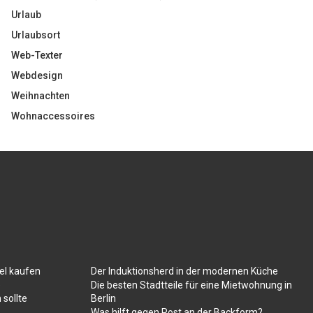
Urlaub
Urlaubsort
Web-Texter
Webdesign
Weihnachten
Wohnaccessoires
el kaufen
Der Induktionsherd in der modernen Küche
e
Die besten Stadtteile für eine Mietwohnung in
 sollte
Berlin
Was hilft gegen Rost an der Backform?