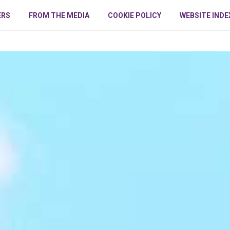
ERS
FROM THE MEDIA
COOKIE POLICY
WEBSITE INDE