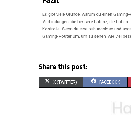
Fazit
Es gibt viele Gründe, warum du einen Gaming-Ro
Verbindungen, die bessere Latenz, die höhere 
Kontrolle. Wenn du eine reibungslose und ang
Gaming-Router um, um zu sehen, wie viel bess
Share this post:
X (TWITTER)
FACEBOOK