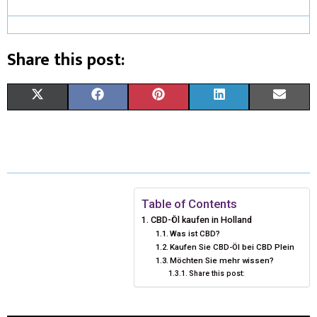
Share this post:
X
F
P
L
E
(
A
I
I
M
T
C
N
N
A
W
E
T
K
I
I
B
E
E
L
Table of Contents
CBD-Öl kaufen in Holland
T
O
R
D
Was ist CBD?
Kaufen Sie CBD-Öl bei CBD Plein
T
O
E
I
Möchten Sie mehr wissen?
E
K
S
Share this post:
N
R
T