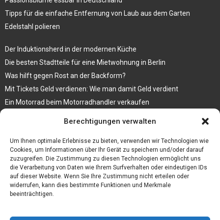
Tipps für die einfache Entfernung von Laub aus dem Garten
Edelstahl polieren
Der Induktionsherd in der modernen Küche
Die besten Stadtteile für eine Mietwohnung in Berlin
Was hilft gegen Rost an der Backform?
Mit Tickets Geld verdienen: Wie man damit Geld verdient
Ein Motorrad beim Motorradhandler verkaufen
Bedruckte Fliesen mit Bild, das eine ganz besondere Bedeutung für
Berechtigungen verwalten
Sie hat
Vegane Mode. Wie passen vegane Schuhe zu den aktuellen Trends?
Um Ihnen optimale Erlebnisse zu bieten, verwenden wir Technologien wie
Cookies, um Informationen über Ihr Gerät zu speichern und/oder darauf
zuzugreifen. Die Zustimmung zu diesen Technologien ermöglicht uns
die Verarbeitung von Daten wie Ihrem Surfverhalten oder eindeutigen IDs
auf dieser Website. Wenn Sie Ihre Zustimmung nicht erteilen oder
widerrufen, kann dies bestimmte Funktionen und Merkmale
beeinträchtigen.