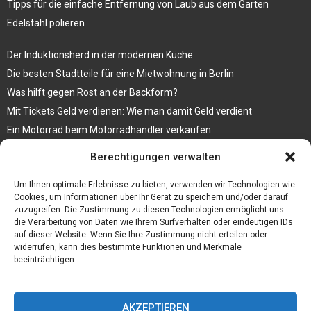
Tipps für die einfache Entfernung von Laub aus dem Garten
Edelstahl polieren
Der Induktionsherd in der modernen Küche
Die besten Stadtteile für eine Mietwohnung in Berlin
Was hilft gegen Rost an der Backform?
Mit Tickets Geld verdienen: Wie man damit Geld verdient
Ein Motorrad beim Motorradhandler verkaufen
Bedruckte Fliesen mit Bild, das eine ganz besondere Bedeutung für
Berechtigungen verwalten
Sie hat
Vegane Mode. Wie passen vegane Schuhe zu den aktuellen Trends?
Um Ihnen optimale Erlebnisse zu bieten, verwenden wir Technologien wie
Cookies, um Informationen über Ihr Gerät zu speichern und/oder darauf
zuzugreifen. Die Zustimmung zu diesen Technologien ermöglicht uns
die Verarbeitung von Daten wie Ihrem Surfverhalten oder eindeutigen IDs
auf dieser Website. Wenn Sie Ihre Zustimmung nicht erteilen oder
widerrufen, kann dies bestimmte Funktionen und Merkmale
beeinträchtigen.
AKZEPTIEREN