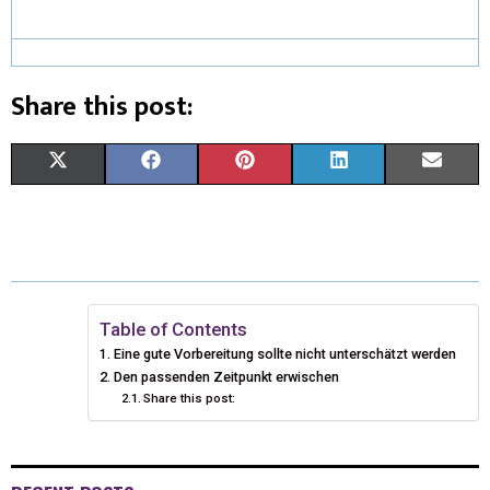
Share this post:
X
F
P
L
E
(
A
I
I
M
T
C
N
N
A
W
E
T
K
I
I
B
E
E
L
Table of Contents
Eine gute Vorbereitung sollte nicht unterschätzt werden
T
O
R
D
Den passenden Zeitpunkt erwischen
Share this post:
T
O
E
I
E
K
S
N
R
T