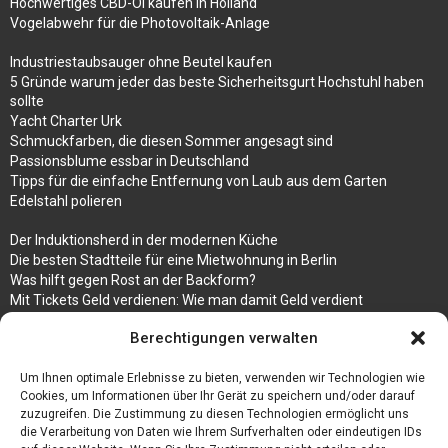
Hochwertiges CBD-Öl kaufen in Holland
Vogelabwehr für die Photovoltaik-Anlage
Industriestaubsauger ohne Beutel kaufen
5 Gründe warum jeder das beste Sicherheitsgurt Hochstuhl haben
sollte
Yacht Charter Urk
Schmuckfarben, die diesen Sommer angesagt sind
Passionsblume essbar in Deutschland
Tipps für die einfache Entfernung von Laub aus dem Garten
Edelstahl polieren
Der Induktionsherd in der modernen Küche
Die besten Stadtteile für eine Mietwohnung in Berlin
Was hilft gegen Rost an der Backform?
Mit Tickets Geld verdienen: Wie man damit Geld verdient
Ein Motorrad beim Motorradhandler verkaufen
Berechtigungen verwalten
Bedruckte Fliesen mit Bild, das eine ganz besondere Bedeutung für
Sie hat
Vegane Mode. Wie passen vegane Schuhe zu den aktuellen Trends?
Um Ihnen optimale Erlebnisse zu bieten, verwenden wir Technologien wie
Cookies, um Informationen über Ihr Gerät zu speichern und/oder darauf
zuzugreifen. Die Zustimmung zu diesen Technologien ermöglicht uns
die Verarbeitung von Daten wie Ihrem Surfverhalten oder eindeutigen IDs