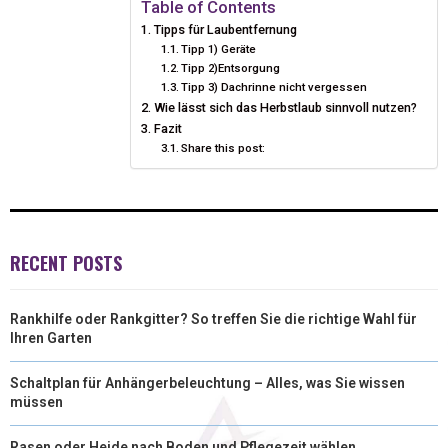
Table of Contents
Tipps für Laubentfernung
T
O
R
D
Tipp 1) Geräte
Tipp 2)Entsorgung
T
O
E
I
Tipp 3) Dachrinne nicht vergessen
E
Wie lässt sich das Herbstlaub sinnvoll nutzen?
K
S
N
Fazit
R
T
Share this post:
)
RECENT POSTS
Rankhilfe oder Rankgitter? So treffen Sie die richtige Wahl für
Ihren Garten
Schaltplan für Anhängerbeleuchtung – Alles, was Sie wissen
müssen
Rasen oder Heide nach Boden und Pflegezeit wählen