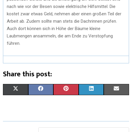
nach wie vor der Besen sowie elektrische Hilfsmittel. Die
kostet zwar etwas Geld, nehmen aber einen großen Teil der
Arbeit ab. Zudem sollte man stets die Dachrinnen prüfen.
Auch dort können sich in Höhe der Bäume kleine
Laubmengen ansammeln, die am Ende zu Verstopfung
führen.
Share this post:
X
F
P
L
E
(
A
I
I
M
T
C
N
N
A
W
E
T
K
I
I
B
E
E
L