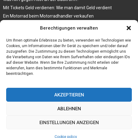
Mit Tickets Geld verdienen: Wie man damit Geld verdient
Ein Motorrad beim Motorradhandler verkaufen
Bedruckte Fliesen mit Bild, das eine ganz besondere Bedeutung für
Berechtigungen verwalten
Sie hat
Vegane Mode. Wie passen vegane Schuhe zu den aktuellen Trends?
Um Ihnen optimale Erlebnisse zu bieten, verwenden wir Technologien wie
Cookies, um Informationen über Ihr Gerät zu speichern und/oder darauf
zuzugreifen. Die Zustimmung zu diesen Technologien ermöglicht uns
die Verarbeitung von Daten wie Ihrem Surfverhalten oder eindeutigen IDs
auf dieser Website. Wenn Sie Ihre Zustimmung nicht erteilen oder
widerrufen, kann dies bestimmte Funktionen und Merkmale
beeinträchtigen.
AKZEPTIEREN
ABLEHNEN
@2023 - www.Hasenfarm-webdesign.de. All Right Reserved.
EINSTELLUNGEN ANZEIGEN
Home
Cookie policy (EU)
Our authors
Partners
Website index
Cookie policy