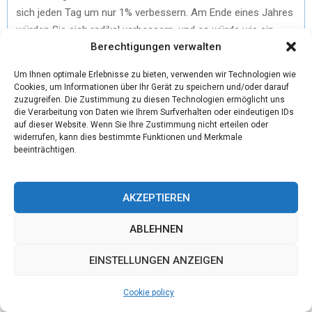
sich jeden Tag um nur 1% verbessern. Am Ende eines Jahres
würden Sie sich radikal verbessern, und es würde wie ein
Berechtigungen verwalten
Durchbruch aussehen.
3. Dehnbare Ziele setzen
Um Ihnen optimale Erlebnisse zu bieten, verwenden wir Technologien wie
Cookies, um Informationen über Ihr Gerät zu speichern und/oder darauf
zuzugreifen. Die Zustimmung zu diesen Technologien ermöglicht uns
Dehnbare Ziele sind ehrgeizige Ziele, die Sie dazu auffordern,
die Verarbeitung von Daten wie Ihrem Surfverhalten oder eindeutigen IDs
auf dieser Website. Wenn Sie Ihre Zustimmung nicht erteilen oder
am Rande der Kluft zu stehen… und sich dann
widerrufen, kann dies bestimmte Funktionen und Merkmale
hineinzulehnen. Das Schieben von Grenzen und die Jagd
beeinträchtigen.
nach Mondschüssen war in der Geschäftswelt schon immer
beliebt.
AKZEPTIEREN
Aber es ist wichtig zu wissen, wann man nach dem Mond
ABLEHNEN
strebt und wann man sich an stufenweise Veränderungen
halten sollte. Eine Studie aus dem Jahr 2011 bestätigte, was
EINSTELLUNGEN ANZEIGEN
wir intuitiv wissen: dass Unternehmen, die mit den
Fundamentaldaten zu kämpfen haben, sich nicht dehnen
Cookie policy
sollten. Diejenigen, die dies tun, jagen keine Stretch-Ziele,