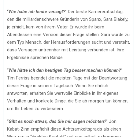
“
Wie habe ich heute versagt?
” Der beste Karriereratschlag,
den die milliardenschwere Gründerin von Spanx, Sara Blakely,
je erhielt, kam von ihrem Vater. Er würde ihr beim
Abendessen eine Version dieser Frage stellen. Sara wurde zu
dem Typ Mensch, der Herausforderungen sucht und versteht,
dass Versagen untrennbar mit Leistung verbunden ist. Ihre
Ergebnisse sprechen Bände.
“
Wie hätte ich den heutigen Tag besser machen können?
”
Tim Ferriss beendet die meisten Tage mit der Beantwortung
dieser Frage in seinem Tagebuch. Wenn Sie ehrlich
antworten, erhalten Sie wertvolle Einblicke in Ihr eigenes
Verhalten und konkrete Dinge, die Sie ab morgen tun können,
um Ihr Leben zu verbessern.
“
Gibt es noch etwas, das Sie mir sagen möchten?
” Jon
Kabat-Zinn empfiehlt diese Achtsamkeitspraxis als einen
Weg, um in “direkten Kontakt” mit uns selbst zu kommen.