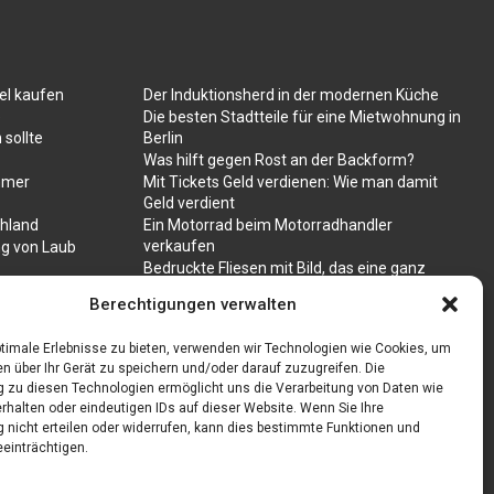
el kaufen
Der Induktionsherd in der modernen Küche
e
Die besten Stadtteile für eine Mietwohnung in
 sollte
Berlin
Was hilft gegen Rost an der Backform?
mmer
Mit Tickets Geld verdienen: Wie man damit
Geld verdient
chland
Ein Motorrad beim Motorradhandler
verkaufen
ng von Laub
Bedruckte Fliesen mit Bild, das eine ganz
besondere Bedeutung für Sie hat
Berechtigungen verwalten
Vegane Mode. Wie passen vegane Schuhe zu
den aktuellen Trends?
timale Erlebnisse zu bieten, verwenden wir Technologien wie Cookies, um
n über Ihr Gerät zu speichern und/oder darauf zuzugreifen. Die
zu diesen Technologien ermöglicht uns die Verarbeitung von Daten wie
rhalten oder eindeutigen IDs auf dieser Website. Wenn Sie Ihre
nicht erteilen oder widerrufen, kann dies bestimmte Funktionen und
einträchtigen.