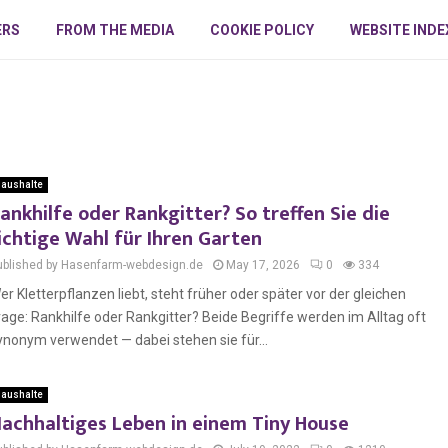
ERS
FROM THE MEDIA
COOKIE POLICY
WEBSITE INDE
aushalte
ankhilfe oder Rankgitter? So treffen Sie die
ichtige Wahl für Ihren Garten
ublished by Hasenfarm-webdesign.de
May 17, 2026
0
334
er Kletterpflanzen liebt, steht früher oder später vor der gleichen
rage: Rankhilfe oder Rankgitter? Beide Begriffe werden im Alltag oft
ynonym verwendet — dabei stehen sie für...
aushalte
achhaltiges Leben in einem Tiny House