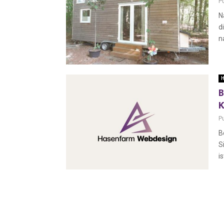
P
N
d
n
H
B
K
P
B
S
i