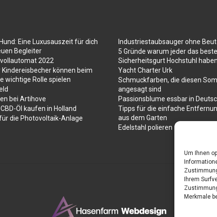
Hund: Eine Luxusauszeit für dich
Industriestaubsauger ohne Beut
euen Begleiter
5 Gründe warum jeder das best
evollautomat 2022
Sicherheitsgurt Hochstuhl haben
r Kindereisbecher können beim
Yacht Charter Urk
e wichtige Rolle spielen
Schmuckfarben, die diesen So
eld
angesagt sind
en bei Artihove
Passionsblume essbar in Deuts
CBD-Öl kaufen in Holland
Tipps für die einfache Entfernu
aus dem Garten
ür die Photovoltaik-Anlage
Edelstahl polieren
Um Ihnen op
Informatione
Zustimmung 
Ihrem Surfve
Zustimmung 
Merkmale be