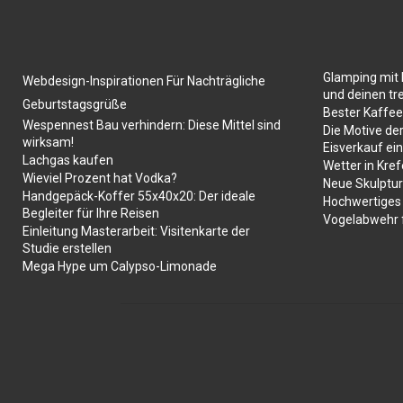
Glamping mit 
Webdesign-Inspirationen Für Nachträgliche
und deinen tr
Geburtstagsgrüße
Bester Kaffe
Wespennest Bau verhindern: Diese Mittel sind
Die Motive de
wirksam!
Eisverkauf ein
Lachgas kaufen
Wetter in Kref
Wieviel Prozent hat Vodka?
Neue Skulptur
Handgepäck-Koffer 55x40x20: Der ideale
Hochwertiges 
Begleiter für Ihre Reisen
Vogelabwehr f
Einleitung Masterarbeit: Visitenkarte der
Studie erstellen
Mega Hype um Calypso-Limonade