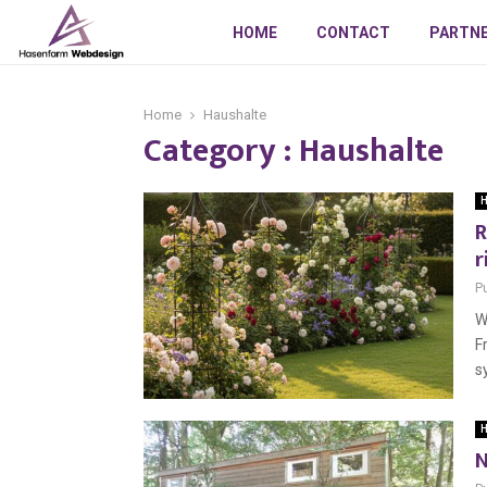
HOME
CONTACT
PARTN
Home
Haushalte
Category : Haushalte
H
R
r
P
W
F
s
H
N