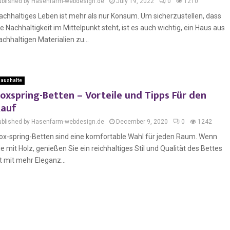
ublished by Hasenfarm-webdesign.de
July 19, 2022
0
1210
achhaltiges Leben ist mehr als nur Konsum. Um sicherzustellen, dass
ie Nachhaltigkeit im Mittelpunkt steht, ist es auch wichtig, ein Haus aus
achhaltigen Materialien zu...
aushalte
oxspring-Betten – Vorteile und Tipps Für den
auf
ublished by Hasenfarm-webdesign.de
December 9, 2020
0
1242
ox-spring-Betten sind eine komfortable Wahl für jeden Raum. Wenn
ie mit Holz, genießen Sie ein reichhaltiges Stil und Qualität des Bettes
st mit mehr Eleganz...