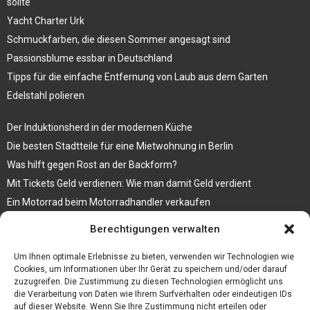
sollte
Yacht Charter Urk
Schmuckfarben, die diesen Sommer angesagt sind
Passionsblume essbar in Deutschland
Tipps für die einfache Entfernung von Laub aus dem Garten
Edelstahl polieren
Der Induktionsherd in der modernen Küche
Die besten Stadtteile für eine Mietwohnung in Berlin
Was hilft gegen Rost an der Backform?
Mit Tickets Geld verdienen: Wie man damit Geld verdient
Ein Motorrad beim Motorradhandler verkaufen
Bedruckte Fliesen mit Bild, das eine ganz besondere Bedeutung für
Berechtigungen verwalten
Sie hat
Vegane Mode. Wie passen vegane Schuhe zu den aktuellen Trends?
Um Ihnen optimale Erlebnisse zu bieten, verwenden wir Technologien wie
Cookies, um Informationen über Ihr Gerät zu speichern und/oder darauf
zuzugreifen. Die Zustimmung zu diesen Technologien ermöglicht uns
die Verarbeitung von Daten wie Ihrem Surfverhalten oder eindeutigen IDs
auf dieser Website. Wenn Sie Ihre Zustimmung nicht erteilen oder