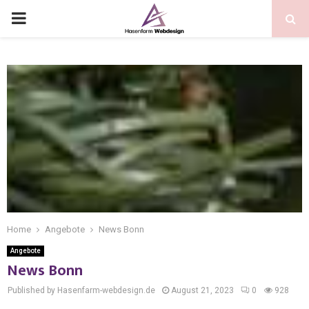
Home
Angebote
News Bonn
Angebote
News Bonn
Published by Hasenfarm-webdesign.de
August 21, 2023
0
928