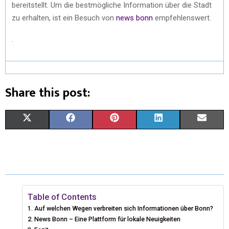
bereitstellt. Um die bestmögliche Information über die Stadt
zu erhalten, ist ein Besuch von
news bonn
empfehlenswert.
.
Share this post:
X
F
P
L
E
(
A
I
I
M
T
C
N
N
A
W
E
T
K
I
I
B
E
E
L
Table of Contents
Auf welchen Wegen verbreiten sich Informationen über Bonn?
T
O
R
D
News Bonn – Eine Plattform für lokale Neuigkeiten