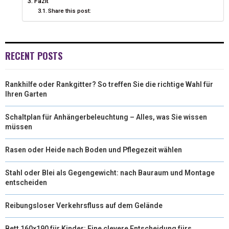
Fazit
T
O
E
I
Share this post:
E
K
S
N
R
T
RECENT POSTS
)
Rankhilfe oder Rankgitter? So treffen Sie die richtige Wahl für
Ihren Garten
Schaltplan für Anhängerbeleuchtung – Alles, was Sie wissen
müssen
Rasen oder Heide nach Boden und Pflegezeit wählen
Stahl oder Blei als Gegengewicht: nach Bauraum und Montage
entscheiden
Reibungsloser Verkehrsfluss auf dem Gelände
Bett 160×190 für Kinder: Eine clevere Entscheidung fürs