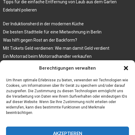
Tipps für die einfache Entfernung von Laub aus dem Garten
Edelstahl polieren
Der Induktionsherd in der modernen Küche
Die besten Stadtteile für eine Mietwohnung in Berlin
Was hilft gegen Rost an der Backform?
Mit Tickets Geld verdienen: Wie man damit Geld verdient
Ein Motorrad beim Motorradhandler verkaufen
Bedruckte Fliesen mit Bild, das eine ganz besondere Bedeutung für
Berechtigungen verwalten
Sie hat
Vegane Mode. Wie passen vegane Schuhe zu den aktuellen Trends?
Um Ihnen optimale Erlebnisse zu bieten, verwenden wir Technologien wie
Cookies, um Informationen über Ihr Gerät zu speichern und/oder darauf
zuzugreifen. Die Zustimmung zu diesen Technologien ermöglicht uns
die Verarbeitung von Daten wie Ihrem Surfverhalten oder eindeutigen IDs
auf dieser Website. Wenn Sie Ihre Zustimmung nicht erteilen oder
widerrufen, kann dies bestimmte Funktionen und Merkmale
beeinträchtigen.
AKZEPTIEREN