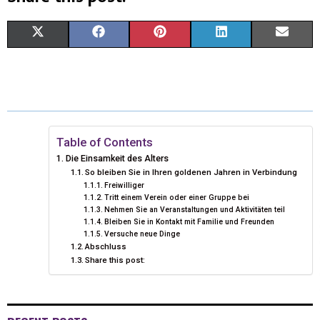
X
F
P
L
E
(
A
I
I
M
T
C
N
N
A
W
E
T
K
I
I
B
E
E
L
Table of Contents
Die Einsamkeit des Alters
T
O
R
D
So bleiben Sie in Ihren goldenen Jahren in Verbindung
Freiwilliger
T
O
E
I
Tritt einem Verein oder einer Gruppe bei
Nehmen Sie an Veranstaltungen und Aktivitäten teil
E
K
S
N
Bleiben Sie in Kontakt mit Familie und Freunden
Versuche neue Dinge
R
T
Abschluss
Share this post:
)