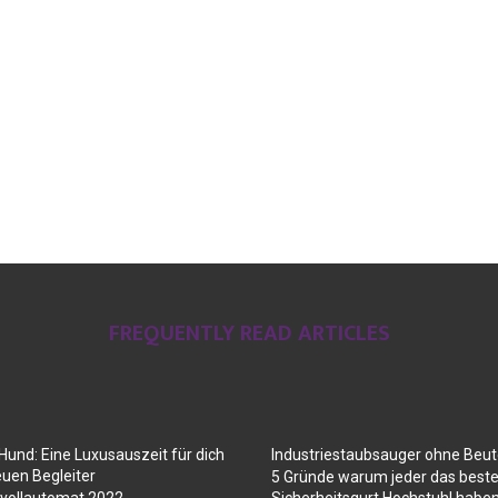
FREQUENTLY READ ARTICLES
Hund: Eine Luxusauszeit für dich
Industriestaubsauger ohne Beut
euen Begleiter
5 Gründe warum jeder das best