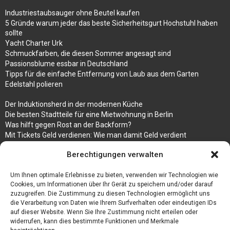
Industriestaubsauger ohne Beutel kaufen
5 Gründe warum jeder das beste Sicherheitsgurt Hochstuhl haben
sollte
Yacht Charter Urk
Schmuckfarben, die diesen Sommer angesagt sind
Passionsblume essbar in Deutschland
Tipps für die einfache Entfernung von Laub aus dem Garten
Edelstahl polieren
Der Induktionsherd in der modernen Küche
Die besten Stadtteile für eine Mietwohnung in Berlin
Was hilft gegen Rost an der Backform?
Mit Tickets Geld verdienen: Wie man damit Geld verdient
Ein Motorrad beim Motorradhandler verkaufen
Berechtigungen verwalten
Bedruckte Fliesen mit Bild, das eine ganz besondere Bedeutung für
Sie hat
Um Ihnen optimale Erlebnisse zu bieten, verwenden wir Technologien wie
Vegane Mode. Wie passen vegane Schuhe zu den aktuellen Trends?
Cookies, um Informationen über Ihr Gerät zu speichern und/oder darauf
zuzugreifen. Die Zustimmung zu diesen Technologien ermöglicht uns
die Verarbeitung von Daten wie Ihrem Surfverhalten oder eindeutigen IDs
auf dieser Website. Wenn Sie Ihre Zustimmung nicht erteilen oder
widerrufen, kann dies bestimmte Funktionen und Merkmale