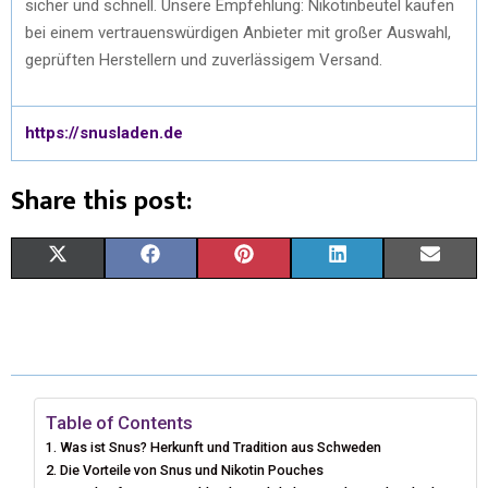
sicher und schnell. Unsere Empfehlung: Nikotinbeutel kaufen
bei einem vertrauenswürdigen Anbieter mit großer Auswahl,
geprüften Herstellern und zuverlässigem Versand.
https://snusladen.de
Share this post:
X
F
P
L
E
(
A
I
I
M
T
C
N
N
A
W
E
T
K
I
I
B
E
E
L
Table of Contents
Was ist Snus? Herkunft und Tradition aus Schweden
T
O
R
D
Die Vorteile von Snus und Nikotin Pouches