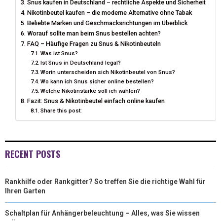
Snus kaufen in Deutschland – rechtliche Aspekte und Sicherheit
T
O
E
I
Nikotinbeutel kaufen – die moderne Alternative ohne Tabak
E
K
S
N
Beliebte Marken und Geschmacksrichtungen im Überblick
Worauf sollte man beim Snus bestellen achten?
R
T
FAQ – Häufige Fragen zu Snus & Nikotinbeuteln
Was ist Snus?
)
Ist Snus in Deutschland legal?
Worin unterscheiden sich Nikotinbeutel von Snus?
Wo kann ich Snus sicher online bestellen?
Welche Nikotinstärke soll ich wählen?
Fazit: Snus & Nikotinbeutel einfach online kaufen
Share this post:
RECENT POSTS
Rankhilfe oder Rankgitter? So treffen Sie die richtige Wahl für
Ihren Garten
Schaltplan für Anhängerbeleuchtung – Alles, was Sie wissen