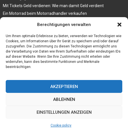
Mit Tickets Geld verdienen: Wie man damit Geld verdient
Ein Motorrad beim Motorradhandler verkaufen
Bedruckte Fliesen mit Bild, das eine ganz besondere Bedeutung für
Berechtigungen verwalten
Sie hat
Vegane Mode. Wie passen vegane Schuhe zu den aktuellen Trends?
Um Ihnen optimale Erlebnisse zu bieten, verwenden wir Technologien wie
Cookies, um Informationen über Ihr Gerät zu speichern und/oder darauf
zuzugreifen. Die Zustimmung zu diesen Technologien ermöglicht uns
die Verarbeitung von Daten wie Ihrem Surfverhalten oder eindeutigen IDs
auf dieser Website. Wenn Sie Ihre Zustimmung nicht erteilen oder
widerrufen, kann dies bestimmte Funktionen und Merkmale
beeinträchtigen.
AKZEPTIEREN
ABLEHNEN
@2023 - www.Hasenfarm-webdesign.de. All Right Reserved.
EINSTELLUNGEN ANZEIGEN
Home
Cookie policy (EU)
Our authors
Partners
Website index
Cookie policy