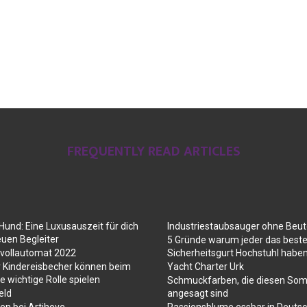
FREQUENTLY READ ARTICLES
Hund: Eine Luxusauszeit für dich
Industriestaubsauger ohne Beut
euen Begleiter
5 Gründe warum jeder das best
evollautomat 2022
Sicherheitsgurt Hochstuhl haben
r Kindereisbecher können beim
Yacht Charter Urk
e wichtige Rolle spielen
Schmuckfarben, die diesen So
eld
angesagt sind