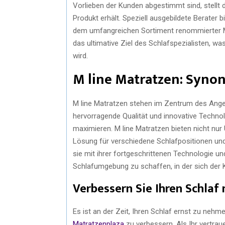
Vorlieben der Kunden abgestimmt sind, stellt 
Produkt erhält. Speziell ausgebildete Berate
dem umfangreichen Sortiment renommierter Mar
das ultimative Ziel des Schlafspezialisten, wa
wird.
M line Matratzen: Synon
M line Matratzen stehen im Zentrum des Angebo
hervorragende Qualität und innovative Technolo
maximieren. M line Matratzen bieten nicht nu
Lösung für verschiedene Schlafpositionen und 
sie mit ihrer fortgeschrittenen Technologie u
Schlafumgebung zu schaffen, in der sich der K
Verbessern Sie Ihren Schlaf
Es ist an der Zeit, Ihren Schlaf ernst zu nehm
Matratzenplaza
zu verbessern. Als Ihr vertra