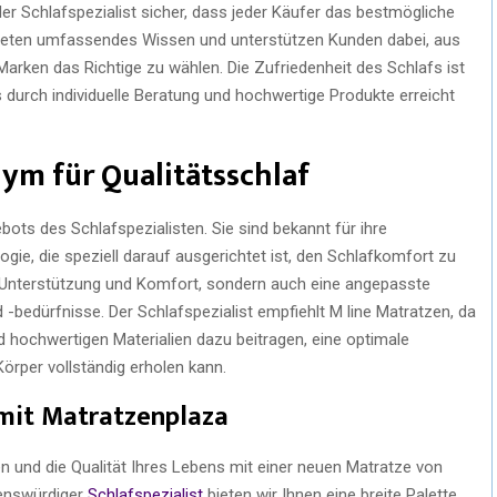
der Schlafspezialist sicher, dass jeder Käufer das bestmögliche
r bieten umfassendes Wissen und unterstützen Kunden dabei, aus
ken das Richtige zu wählen. Die Zufriedenheit des Schlafs ist
s durch individuelle Beratung und hochwertige Produkte erreicht
ym für Qualitätsschlaf
ts des Schlafspezialisten. Sie sind bekannt für ihre
gie, die speziell darauf ausgerichtet ist, den Schlafkomfort zu
r Unterstützung und Komfort, sondern auch eine angepasste
-bedürfnisse. Der Schlafspezialist empfiehlt M line Matratzen, da
nd hochwertigen Materialien dazu beitragen, eine optimale
örper vollständig erholen kann.
 mit Matratzenplaza
en und die Qualität Ihres Lebens mit einer neuen Matratze von
uenswürdiger
Schlafspezialist
bieten wir Ihnen eine breite Palette