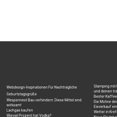
Glamping mit 
Webdesign-Inspirationen Für Nachträgliche
und deinen tr
Geburtstagsgrüße
Bester Kaffe
Wespennest Bau verhindern: Diese Mittel sind
Die Motive de
wirksam!
Eisverkauf ein
Lachgas kaufen
Wetter in Kref
Wieviel Prozent hat Vodka?