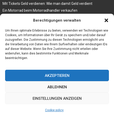
Mit Tickets Geld verdienen: Wie man damit Geld verdient
Ein Motorrad beim Motorradhandler verkaufen
Bedruckte Fliesen mit Bild, das eine ganz besondere Bedeutung für
Berechtigungen verwalten
Sie hat
Vegane Mode. Wie passen vegane Schuhe zu den aktuellen Trends?
Um Ihnen optimale Erlebnisse zu bieten, verwenden wir Technologien wie
Cookies, um Informationen über Ihr Gerät zu speichern und/oder darauf
zuzugreifen. Die Zustimmung zu diesen Technologien ermöglicht uns
die Verarbeitung von Daten wie Ihrem Surfverhalten oder eindeutigen IDs
auf dieser Website. Wenn Sie Ihre Zustimmung nicht erteilen oder
widerrufen, kann dies bestimmte Funktionen und Merkmale
beeinträchtigen.
AKZEPTIEREN
ABLEHNEN
@2023 - www.Hasenfarm-webdesign.de. All Right Reserved.
EINSTELLUNGEN ANZEIGEN
Home
Cookie policy (EU)
Our authors
Partners
Website index
Cookie policy
Contact