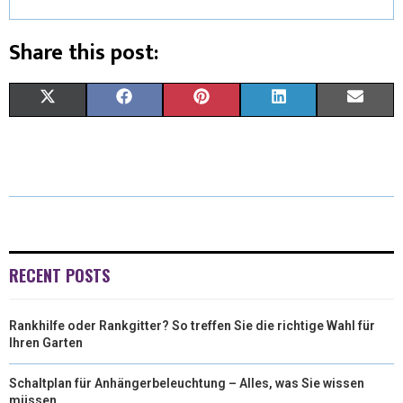
Share this post:
X
F
P
L
E
(
A
I
I
M
T
C
N
N
A
W
E
T
K
I
I
B
E
E
L
T
O
R
D
RECENT POSTS
T
O
E
I
Rankhilfe oder Rankgitter? So treffen Sie die richtige Wahl für
E
K
S
N
Ihren Garten
R
T
Schaltplan für Anhängerbeleuchtung – Alles, was Sie wissen
)
müssen