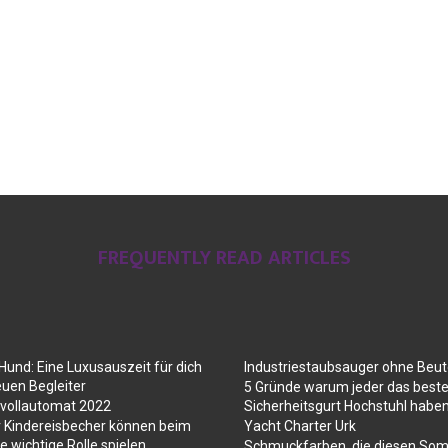
FREQUENTLY READ ARTICLES
Hund: Eine Luxusauszeit für dich
Industriestaubsauger ohne Beut
euen Begleiter
5 Gründe warum jeder das best
evollautomat 2022
Sicherheitsgurt Hochstuhl haben
r Kindereisbecher können beim
Yacht Charter Urk
e wichtige Rolle spielen
Schmuckfarben, die diesen So